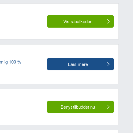
Vis rabatkoden
emlig 100 %
Læs mere
Benyt tilbuddet nu