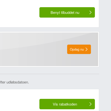
Benyt tilbuddet nu
Opdag nu
fter udløbsdatoen.
Vis rabatkoden