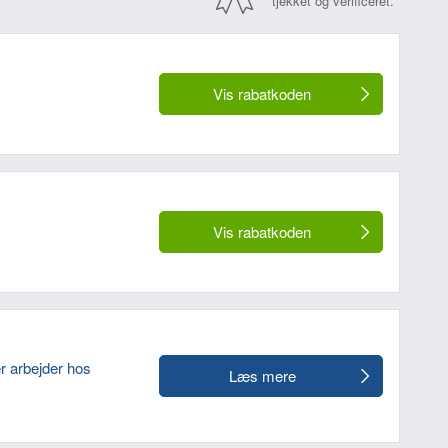
tjekket og verificeret.
Vis rabatkoden
Vis rabatkoden
r arbejder hos
Læs mere