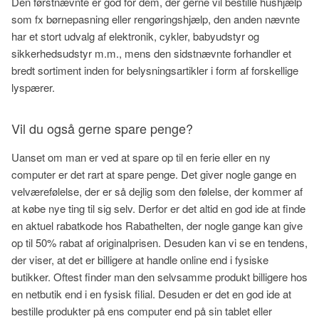
Den førstnævnte er god for dem, der gerne vil bestille hushjælp
som fx børnepasning eller rengøringshjælp, den anden nævnte
har et stort udvalg af elektronik, cykler, babyudstyr og
sikkerhedsudstyr m.m., mens den sidstnævnte forhandler et
bredt sortiment inden for belysningsartikler i form af forskellige
lyspærer.
Vil du også gerne spare penge?
Uanset om man er ved at spare op til en ferie eller en ny
computer er det rart at spare penge. Det giver nogle gange en
velværefølelse, der er så dejlig som den følelse, der kommer af
at købe nye ting til sig selv. Derfor er det altid en god ide at finde
en aktuel rabatkode hos Rabathelten, der nogle gange kan give
op til 50% rabat af originalprisen. Desuden kan vi se en tendens,
der viser, at det er billigere at handle online end i fysiske
butikker. Oftest finder man den selvsamme produkt billigere hos
en netbutik end i en fysisk filial. Desuden er det en god ide at
bestille produkter på ens computer end på sin tablet eller