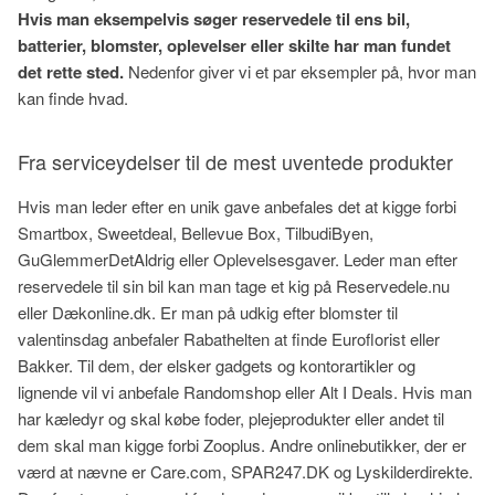
Hvis man eksempelvis søger reservedele til ens bil,
batterier, blomster, oplevelser eller skilte har man fundet
det rette sted.
Nedenfor giver vi et par eksempler på, hvor man
kan finde hvad.
Fra serviceydelser til de mest uventede produkter
Hvis man leder efter en unik gave anbefales det at kigge forbi
Smartbox, Sweetdeal, Bellevue Box, TilbudiByen,
GuGlemmerDetAldrig eller Oplevelsesgaver. Leder man efter
reservedele til sin bil kan man tage et kig på Reservedele.nu
eller Dækonline.dk. Er man på udkig efter blomster til
valentinsdag anbefaler Rabathelten at finde Euroflorist eller
Bakker. Til dem, der elsker gadgets og kontorartikler og
lignende vil vi anbefale Randomshop eller Alt I Deals. Hvis man
har kæledyr og skal købe foder, plejeprodukter eller andet til
dem skal man kigge forbi Zooplus. Andre onlinebutikker, der er
værd at nævne er Care.com, SPAR247.DK og Lyskilderdirekte.