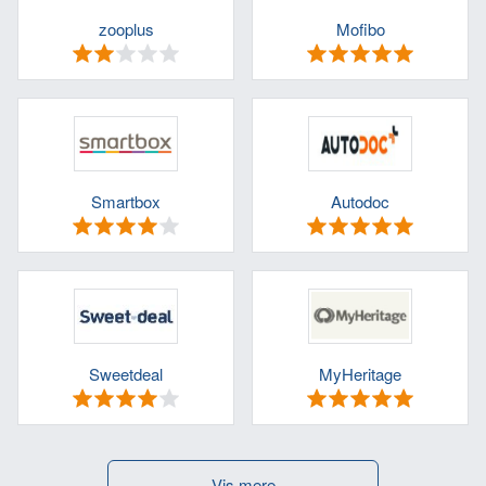
zooplus
Mofibo
Smartbox
Autodoc
Sweetdeal
MyHeritage
Vis mere