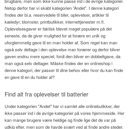
brugbare, men som ikke kunne passe ind i de øvrige kategorier.
Netop derfor har vi skabt kategorien ”Andet”. I denne kategori
findes der bl.a. reservedele til biler, oplevelser, artikler til
kæledyr, blomster, printbutikker, internettjenester m.fl.
Oplevelsesgaver er faktisk blevet meget populære på det
seneste, da de giver mulighed for at forære en unik og
uforglemmelig gave til en man holder af. Som regel kan man
også selv deltage i den oplevelse man forærer og derfor bliver
gaven endnu mere speciel, fordi den bliver en dobbeltgave, da
man også selv deltager. Måske findes der en onlineshop i
denne kategori, der passer til dine behov eller hvor du kan finde
en gave til en du holder af?
Find alt fra oplevelser til batterier
Under kategorien "Andet" har vi samlet alle onlinebutikker, der
ikke passer ind i de øvrige kategorier på vores hjemmeside. Her
kan mange brugere være heldige og finde lige det de var på
udkig efter, men som de havde svært ved at finde andre steder.