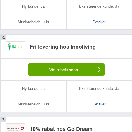
Ny kunde:
Ja
Eksisterende kunde:
Ja
Dit navn:
Din e-mailadresse (bliver ikke offentliggjort):
Mindstebeløb:
0 kr
Detaljer
Fri levering hos Innoliving
Vis rabatkoden
Ny kunde:
Ja
Eksisterende kunde:
Ja
Mindstebeløb:
0 kr
Detaljer
10% rabat hos Go Dream