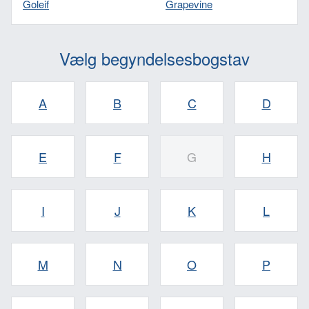
Goleif
Grapevine
Vælg begyndelsesbogstav
A
B
C
D
E
F
G
H
I
J
K
L
M
N
O
P