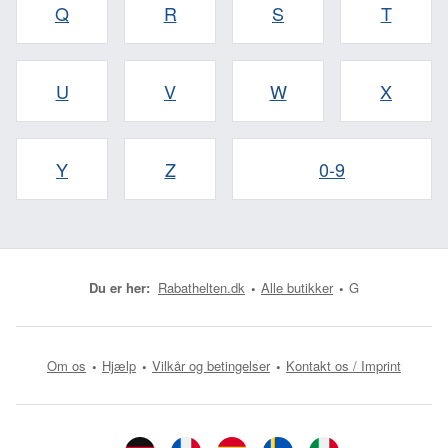
Q
R
S
T
U
V
W
X
Y
Z
0-9
Du er her:
Rabathelten.dk
Alle butikker
G
Om os
Hjælp
Vilkår og betingelser
Kontakt os / Imprint