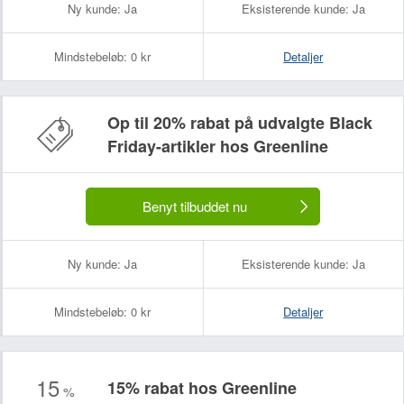
Ny kunde:
Ja
Eksisterende kunde:
Ja
Mindstebeløb:
0 kr
Detaljer
Op til 20% rabat på udvalgte Black
Friday-artikler hos Greenline
Dit navn:
Din e-mailadresse (bliver ikke offentliggjort):
Benyt tilbuddet nu
Ny kunde:
Ja
Eksisterende kunde:
Ja
Mindstebeløb:
0 kr
Detaljer
15
15% rabat hos Greenline
%