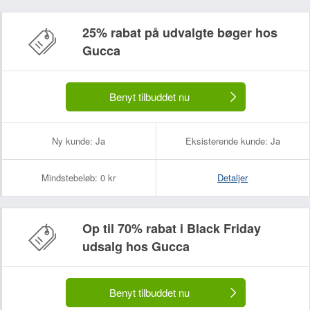
25% rabat på udvalgte bøger hos
Gucca
Dit navn:
Din e-mailadresse (bliver ikke offentliggjort):
Benyt tilbuddet nu
Ny kunde:
Ja
Eksisterende kunde:
Ja
Mindstebeløb:
0 kr
Detaljer
Op til 70% rabat i Black Friday
udsalg hos Gucca
Benyt tilbuddet nu