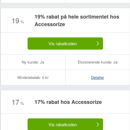
19% rabat på hele sortimentet hos
19
%
Accessorize
Dit navn:
Din e-mailadresse (bliver ikke offentliggjort):
Vis rabatkoden
Ny kunde:
Ja
Eksisterende kunde:
Ja
Mindstebeløb:
0 kr
Detaljer
17
17% rabat hos Accessorize
%
Vis rabatkoden