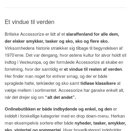
Et vindue til verden
Britiske Accessorize er lidt af et
slaraffenland for alle dem,
der elsker smykker, tasker og sko, sko og flere sko.
Virksomhedens historie strækker sig tilbage til begyndelsen af
1970’erne. Det var dengang, hvor østens kultur for alvor holdt sit
indtog i Vesteuropa, og der formåede Accessorize at skabe en
forretning, hvor der samtidig er
et vindue til resten af verden
.
Her finder man noget for enhver smag, og der er både
spraglede hatte, tørklæder og sko samt
tidløse klassikere
at
vælge mellem i sortimentet. Accessorize har ganske enkelt alt,
når det drejer sig om
“alt det andet”.
Onlinebutikken er både indbydende og enkel,
og den
er
inddelt i forskellige kategorier med en drop down-menu. Herkan
man eksempelvis sortere efter både
nyheder, tasker, smykker,
sko, vintertøj og sommertøj.
Hver hovedkategori indeholder