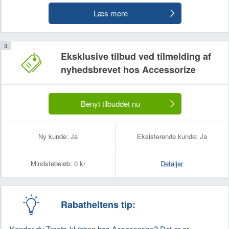
Læs mere
Eksklusive tilbud ved tilmelding af
nyhedsbrevet hos Accessorize
Benyt tilbuddet nu
Ny kunde:
Ja
Eksisterende kunde:
Ja
Mindstebeløb:
0 kr
Detaljer
Rabatheltens tip:
Kender du Treats-klubben hos Accessorize? Det er er