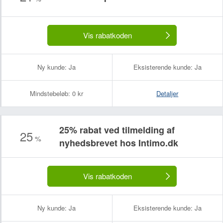
Vis rabatkoden
Ny kunde:
Ja
Eksisterende kunde:
Ja
Mindstebeløb:
0 kr
Detaljer
25% rabat ved tilmelding af
25
%
nyhedsbrevet hos Intimo.dk
Dit navn:
Din e-mailadresse (bliver ikke offentliggjort):
Vis rabatkoden
Ny kunde:
Ja
Eksisterende kunde:
Ja