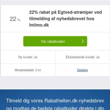
22% rabat på Egtved-strømper ved
22
tilmelding af nyhedsbrevet hos
%
Intimo.dk
Vis rabatkoden
Ny kunde:
Ja
Eksisterende kunde:
Ja
Mindstebeløb:
0 kr
Detaljer
Tilmeld dig vores Rabathelten.dk-nyhedsbrev
og modtag de bedste rabatkoder direkte i din