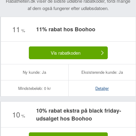
Rabathelten.dk viser de sidste udløbne rabatkoder, fordi mange
af dem også fungerer efter udløbsdatoen.
11
11% rabat hos Boohoo
%
Vis rabatkoden
Ny kunde:
Ja
Eksisterende kunde:
Ja
Mindstebeløb:
0 kr
Detaljer
10% rabat ekstra på black friday-
10
%
udsalget hos Boohoo