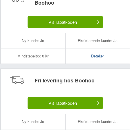
Boohoo
Dit navn:
Din e-mailadresse (bliver ikke offentliggjort):
Vis rabatkoden
Ny kunde:
Ja
Eksisterende kunde:
Ja
Mindstebeløb:
0 kr
Detaljer
Fri levering hos Boohoo
Vis rabatkoden
Ny kunde:
Ja
Eksisterende kunde:
Ja