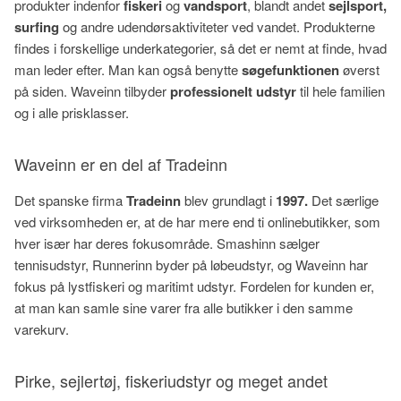
produkter indenfor
fiskeri
og
vandsport
, blandt andet
sejlsport,
surfing
og andre udendørsaktiviteter ved vandet. Produkterne
findes i forskellige underkategorier, så det er nemt at finde, hvad
man leder efter. Man kan også benytte
søgefunktionen
øverst
på siden. Waveinn tilbyder
professionelt udstyr
til hele familien
og i alle prisklasser.
Waveinn er en del af Tradeinn
Det spanske firma
Tradeinn
blev grundlagt i
1997.
Det særlige
ved virksomheden er, at de har mere end ti onlinebutikker, som
hver især har deres fokusområde.
Smashinn sælger
tennisudstyr,
Runnerinn byder på løbeudstyr, og Waveinn har
fokus på lystfiskeri og maritimt udstyr. Fordelen for kunden er,
at man kan samle sine varer fra alle butikker i den samme
varekurv.
Pirke, sejlertøj, fiskeriudstyr og meget andet