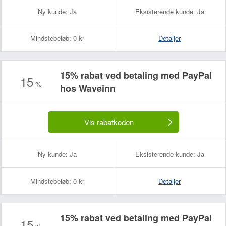
Ny kunde:
Ja
Eksisterende kunde:
Ja
Mindstebeløb:
0 kr
Detaljer
15% rabat ved betaling med PayPal
15
%
hos Waveinn
Dit navn:
Din e-mailadresse (bliver ikke offentliggjort):
Vis rabatkoden
Ny kunde:
Ja
Eksisterende kunde:
Ja
Mindstebeløb:
0 kr
Detaljer
15% rabat ved betaling med PayPal
15