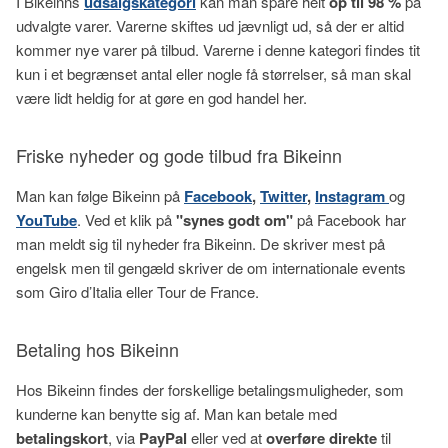
I Bikeinns
udsalgskategori
kan man spare helt
op til 98 %
på
udvalgte varer. Varerne skiftes ud jævnligt ud, så der er altid
kommer nye varer på tilbud. Varerne i denne kategori findes tit
kun i et begrænset antal eller nogle få størrelser, så man skal
være lidt heldig for at gøre en god handel her.
Friske nyheder og gode tilbud fra Bikeinn
Man kan følge Bikeinn på
Facebook
,
Twitter
,
Instagram
og
YouTube
. Ved et klik på
"synes godt om"
på Facebook har
man meldt sig til nyheder fra Bikeinn. De skriver mest på
engelsk men til gengæld skriver de om internationale events
som Giro d’Italia eller Tour de France.
Betaling hos Bikeinn
Hos Bikeinn findes der forskellige betalingsmuligheder, som
kunderne kan benytte sig af. Man kan betale med
betalingskort
, via
PayPal
eller ved at
overføre direkte
til