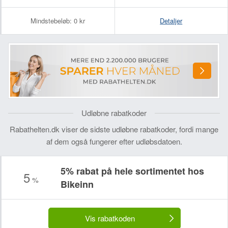
Mindstebeløb:
0 kr
Detaljer
Udløbne rabatkoder
Rabathelten.dk viser de sidste udløbne rabatkoder, fordi mange
af dem også fungerer efter udløbsdatoen.
5% rabat på hele sortimentet hos
5
%
Bikeinn
Dit navn:
Din e-mailadresse (bliver ikke offentliggjort):
Vis rabatkoden