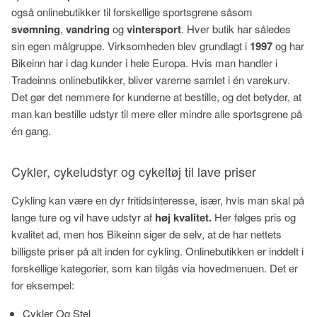
også onlinebutikker til forskellige sportsgrene såsom
svømning
,
vandring
og
vintersport
. Hver butik har således
sin egen målgruppe. Virksomheden blev grundlagt i
1997
og har
Bikeinn har i dag kunder i hele Europa. Hvis man handler i
Tradeinns onlinebutikker, bliver varerne samlet i én varekurv.
Det gør det nemmere for kunderne at bestille, og det betyder, at
man kan bestille udstyr til mere eller mindre alle sportsgrene på
én gang.
Cykler, cykeludstyr og cykeltøj til lave priser
Cykling kan være en dyr fritidsinteresse, især, hvis man skal på
lange ture og vil have udstyr af
høj kvalitet.
Her følges pris og
kvalitet ad, men hos Bikeinn siger de selv, at de har nettets
billigste priser på alt inden for cykling. Onlinebutikken er inddelt i
forskellige kategorier, som kan tilgås via hovedmenuen. Det er
for eksempel:
Cykler Og Stel