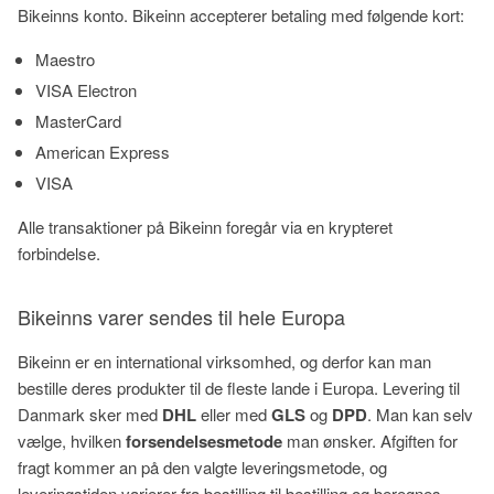
Bikeinns konto. Bikeinn accepterer betaling med følgende kort:
Maestro
VISA Electron
MasterCard
American Express
VISA
Alle transaktioner på Bikeinn foregår via en krypteret
forbindelse.
Bikeinns varer sendes til hele Europa
Bikeinn er en international virksomhed, og derfor kan man
bestille deres produkter til de fleste lande i Europa. Levering til
Danmark sker med
DHL
eller med
GLS
og
DPD
. Man kan selv
vælge, hvilken
forsendelsesmetode
man ønsker. Afgiften for
fragt kommer an på den valgte leveringsmetode, og
leveringstiden varierer fra bestilling til bestilling og beregnes