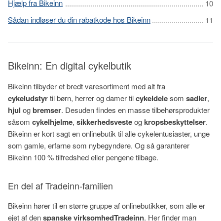
Hjælp fra Bikeinn
Sådan indløser du din rabatkode hos Bikeinn
Bikeinn: En digital cykelbutik
Bikeinn tilbyder et bredt varesortiment med alt fra
cykeludstyr
til børn, herrer og damer til
cykeldele
som
sadler
,
hjul
og
bremser
. Desuden findes en masse tilbehørsprodukter
såsom
cykelhjelme
,
sikkerhedsveste
og
kropsbeskyttelser
.
Bikeinn er kort sagt en onlinebutik til alle cykelentusiaster, unge
som gamle, erfarne som nybegyndere. Og så garanterer
Bikeinn 100 % tilfredshed eller pengene tilbage.
En del af Tradeinn-familien
Bikeinn hører til en større gruppe af onlinebutikker, som alle er
ejet af den
spanske virksomhed
Tradeinn
. Her finder man