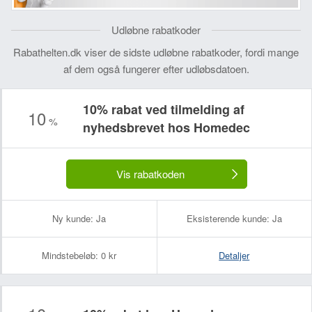
Udløbne rabatkoder
Rabathelten.dk viser de sidste udløbne rabatkoder, fordi mange
af dem også fungerer efter udløbsdatoen.
10% rabat ved tilmelding af
10
%
nyhedsbrevet hos Homedec
Dit navn:
Din e-mailadresse (bliver ikke offentliggjort):
Vis rabatkoden
Ny kunde:
Ja
Eksisterende kunde:
Ja
Mindstebeløb:
0 kr
Detaljer