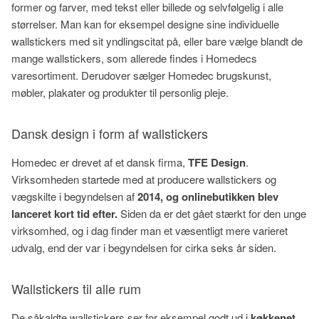
former og farver, med tekst eller billede og selvfølgelig i alle
størrelser. Man kan for eksempel designe sine individuelle
wallstickers med sit yndlingscitat på, eller bare vælge blandt de
mange wallstickers, som allerede findes i Homedecs
varesortiment. Derudover sælger Homedec brugskunst,
møbler, plakater og produkter til personlig pleje.
Dansk design i form af wallstickers
Homedec er drevet af et dansk firma,
TFE Design
.
Virksomheden startede med at producere wallstickers og
vægskilte i begyndelsen af
2014, og onlinebutikken blev
lanceret kort tid efter.
Siden da er det gået stærkt for den unge
virksomhed, og i dag finder man et væsentligt mere varieret
udvalg, end der var i begyndelsen for cirka seks år siden.
Wallstickers til alle rum
De såkaldte wallstickers ser for eksempel godt ud i
køkkenet
,