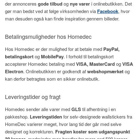
der annonceres
gode tilbud
og
nye varer
i onlinebutikken. Det
gør man bedst ved at følge virksomheden via
Facebook
, hvor
man desuden også kan finde inspiration gennem billeder.
Betalingsmuligheder hos Homedec
Hos Homedec er der mulighed for at betale med
PayPal,
betalingskort
og
MobilePay
. I forhold til betalingskort
accepterer Homedec betaling med
VISA, MasterCard
og
VISA
Electron
. Onlinebutikken er godkendt af
webshopmærket
og
kan derfor betragtes som en sikker onlinebutik.
Leveringstider og fragt
Homedec sender alle varer med
GLS
til afhentning i en
pakkeshop.
Leveringstiden
for selv-designede wallstickers fra
HomeDec varierer meget, hvor lang tid der går med selve
designet og korrekturen.
Fragten koster som udgangspunkt
39 kroner
, medmindre man handler for mere end 500 kroner,