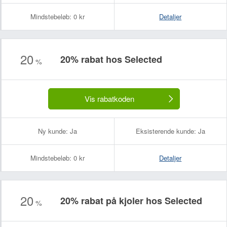
Mindstebeløb:
0 kr
Detaljer
20
20% rabat hos Selected
%
Dit navn:
Din e-mailadresse (bliver ikke offentliggjort):
Vis rabatkoden
Ny kunde:
Ja
Eksisterende kunde:
Ja
Mindstebeløb:
0 kr
Detaljer
20
20% rabat på kjoler hos Selected
%