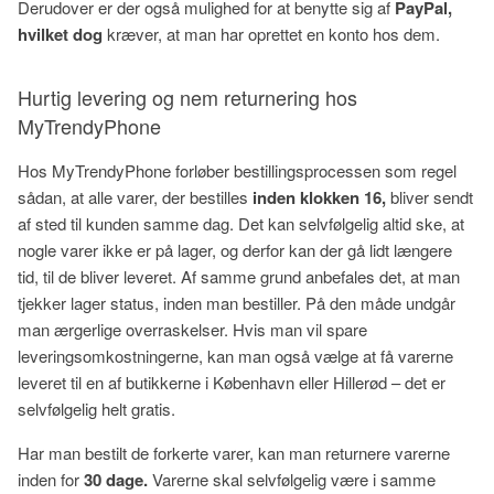
Derudover er der også mulighed for at benytte sig af
PayPal
,
hvilket dog
kræver, at man har oprettet en konto hos dem.
Hurtig levering og nem returnering hos
MyTrendyPhone
Hos MyTrendyPhone forløber bestillingsprocessen som regel
sådan, at alle varer, der bestilles
inden klokken 16,
bliver sendt
af sted til kunden samme dag. Det kan selvfølgelig altid ske, at
nogle varer ikke er på lager, og derfor kan der gå lidt længere
tid, til de bliver leveret. Af samme grund anbefales det, at man
tjekker lager status, inden man bestiller. På den måde undgår
man ærgerlige overraskelser. Hvis man vil spare
leveringsomkostningerne, kan man også vælge at få varerne
leveret til en af butikkerne i København eller Hillerød – det er
selvfølgelig helt gratis.
Har man bestilt de forkerte varer, kan man returnere varerne
inden for
30 dage.
Varerne skal selvfølgelig være i samme