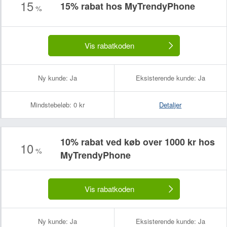
15
15% rabat hos MyTrendyPhone
%
Vis rabatkoden
Ny kunde:
Ja
Eksisterende kunde:
Ja
Mindstebeløb:
0 kr
Detaljer
10% rabat ved køb over 1000 kr hos
10
%
MyTrendyPhone
Dit navn:
Din e-mailadresse (bliver ikke offentliggjort):
Vis rabatkoden
Ny kunde:
Ja
Eksisterende kunde:
Ja