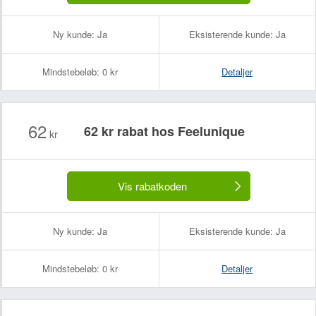
Ny kunde:
Ja
Eksisterende kunde:
Ja
Mindstebeløb:
0 kr
Detaljer
62
62 kr rabat hos Feelunique
kr
Dit navn:
Din e-mailadresse (bliver ikke offentliggjort):
Vis rabatkoden
Ny kunde:
Ja
Eksisterende kunde:
Ja
Mindstebeløb:
0 kr
Detaljer