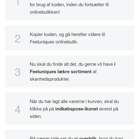
for brug af koden, inden du fortsætter til
onlinebutikken!
Kopier koden, og gå herefter videre til
Feeluniques onlinebutik.
Nu skal du finde alt det, du gerne vil have
i
Feeluniques lækre sortiment
af
skønhedsprodukter.
Når du har lagt alle varerne i kurven, skal du
klikke på på
indkøbspose-ikonet
øverst på
siden.
På næste side ser du et
overblik
, hvor du kan