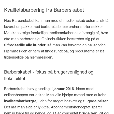
Kvalitetsbarbering fra Barberskabet
Hos Barberskabet kan man med et medlemskab automatisk få
leveret en pakke med barberblade, boxershorts eller sokker.
Man kan vælge forskellige medlemskaber alt afhængig af, hvor
ofte man barberer sig. Onlinebutikken bestræber sig på at
tilfredsstille alle kunder,
så man kan forvente en høj service.
Hjemmesiden er nem at finde rundt på, og produkterne er let
tilgængelige på hjemmesiden.
Barberskabet - fokus på brugervenlighed og
fleksibilitet
Barberskabet blev grundlagt i
januar 2016
. Ideen med
onlineshoppen var enkel: Man ville hjælpe mænd med at købe
kvalitetsbarbergrej
uden for meget besvær og
til gode priser.
Det må man sige er lykkes. Abonnementskonceptet sparer
nemlig både tid og penge, og så er konceptet
brugervenligt og