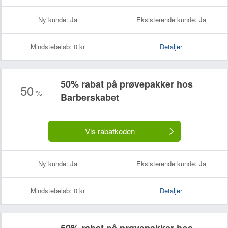
Ny kunde:
Ja
Eksisterende kunde:
Ja
Mindstebeløb:
0 kr
Detaljer
50% rabat på prøvepakker hos
50
%
Barberskabet
Dit navn:
Din e-mailadresse (bliver ikke offentliggjort):
Vis rabatkoden
Ny kunde:
Ja
Eksisterende kunde:
Ja
Mindstebeløb:
0 kr
Detaljer