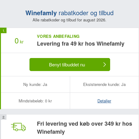
Winefamly
rabatkoder og tilbud
Alle rabatkoder og tilbud for august 2026.
VORES ANBEFALING
0
kr
Levering fra 49 kr hos Winefamly
Benyt tilbuddet nu
Ny kunde:
Ja
Eksisterende kunde:
Ja
Mindstebeløb:
0 kr
Detaljer
Dit navn:
Din e-mailadresse (bliver ikke offentliggjort):
Fri levering ved køb over 349 kr hos
Winefamly