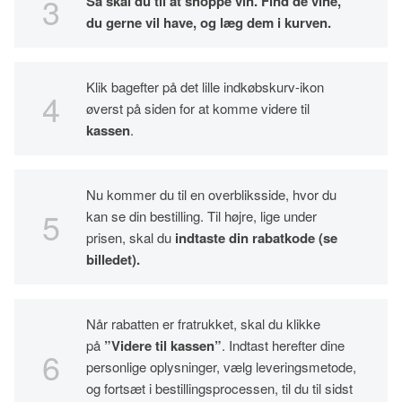
Så skal du til at shoppe vin. Find de vine,
du gerne vil have, og læg dem i kurven.
Klik bagefter på det lille indkøbskurv-ikon
øverst på siden for at komme videre til
kassen
.
Nu kommer du til en overbliksside, hvor du
kan se din bestilling. Til højre, lige under
prisen, skal du
indtaste din rabatkode (se
billedet).
Når rabatten er fratrukket, skal du klikke
på
”Videre til kassen”
. Indtast herefter dine
personlige oplysninger, vælg leveringsmetode,
og fortsæt i bestillingsprocessen, til du til sidst