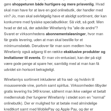
gøre
shoppeturen både hurtigere og mere prisvenlig
. Hvad
skal man have for at lave en god onlinebutik, der handler med
vin? Jo, man skal selvfølgelig have et alsidigt sortiment, der kan
konkurrere med fysiske specialbutikker. Så vidt, så godt. Men
hvad er det så, der adskiller Winefamly fra ”alle de andre”?
Svaret er virksomhedens
abonnementsløsninger
, hvor man
får gratis levering, uden at man skal bestille for et
minimumsbeløb. Derudover får man som medlem hos
Winefamly også adgang til en række
eksklusive produkter og
invitationer til events
. Er man vin-entusiast, kan der på sigt
være gode penge at spare her, samtidig med at man kan få
udvidet sin horisont betragteligt.
Winefamlys sortiment inkluderer alt fra rød- og hvidvin til
mousserende vine, portvin samt spiritus. Virksomheden tilbyder
gratis levering fra 349 kroner, såfremt man ikke vælger et betalt
medlemskab (her fungerer Winefamly i stedet som en ”normal”
onlinebutik). Der er mulighed for at betale med almindelige
kreditkort samt med MobilePay og Apple Pay, og der er